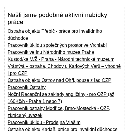
Našli jsme podobné aktivní nabídky
práce
Ostraha objektu Třebíč - práce pro invalidního
důchodce
Pracovník úklidu společných prostor ve Vrchlabí
Pracovník velínu Národního muzea Praha
Kustod/ka M/Ž - Praha - Národní technické muzeum
Vrátný/á – ostraha, Chodov u Karlových Varů – vhodné
i pro OZP
Ostraha objektu Ostrov nad Ohří, pouze z řad OZP
Pracovník Ostrahy
Noční Recepční se základy angličtiny - pro OZP (až
160Kč/h - Praha 1 nebo 7)
Pracovník ostrahy Modřice, Brno-Mostecká - OZP,
zkrácený úvazek
Pracovník úklidu - Prodejna Vlašim
Ostraha objektu Kadaň, práce pro invalidní důchodce