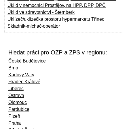
Úklid v nemocnici Prostějov, na HPP, DPP, DPČ
Úklid ve zdravotnictví - Šternberk
Uklízeč/uklízečka prostoru hypermarketu Třinec
Skladník-míchač-operátor
Hledat práci pro OZP a ZPS v regionu:
České Budějovice
Brno
Karlovy Vary
Hradec Králové
Liberec
Ostrava
Olomouc
Pardubice
Plzeň
Praha