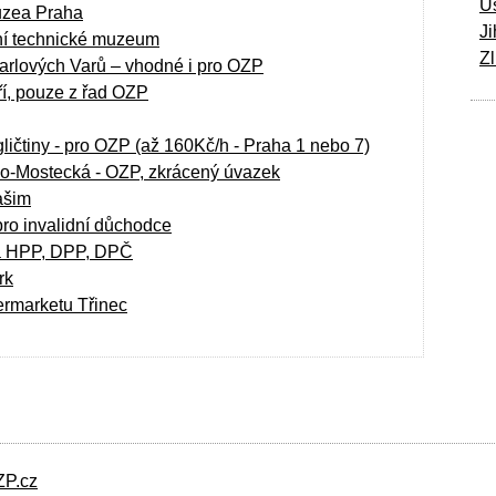
Ú
uzea Praha
Ji
ní technické muzeum
Zl
Karlových Varů – vhodné i pro OZP
ří, pouze z řad OZP
ičtiny - pro OZP (až 160Kč/h - Praha 1 nebo 7)
no-Mostecká - OZP, zkrácený úvazek
ašim
pro invalidní důchodce
na HPP, DPP, DPČ
rk
ermarketu Třinec
ZP.cz