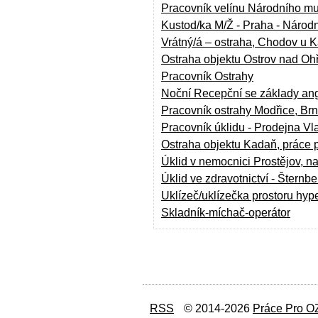
Pracovník velínu Národního m
Kustod/ka M/Ž - Praha - Národ
Vrátný/á – ostraha, Chodov u 
Ostraha objektu Ostrov nad Oh
Pracovník Ostrahy
Noční Recepční se základy angl
Pracovník ostrahy Modřice, Br
Pracovník úklidu - Prodejna Vl
Ostraha objektu Kadaň, práce 
Úklid v nemocnici Prostějov, 
Úklid ve zdravotnictví - Šternbe
Uklízeč/uklízečka prostoru hyp
Skladník-míchač-operátor
RSS
© 2014-2026
Práce Pro O