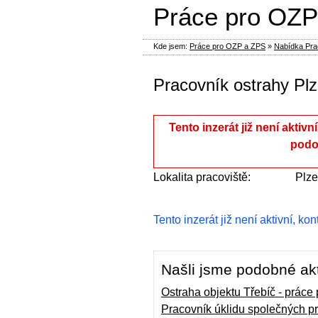
Práce pro OZP
Kde jsem:
Práce pro OZP a ZPS
»
Nabídka Prac
Pracovník ostrahy Plz
Tento inzerát již není aktivn
podo
Lokalita pracoviště:
Plz
Tento inzerát již není aktivní, ko
Našli jsme podobné akt
Ostraha objektu Třebíč - práce
Pracovník úklidu společných pr