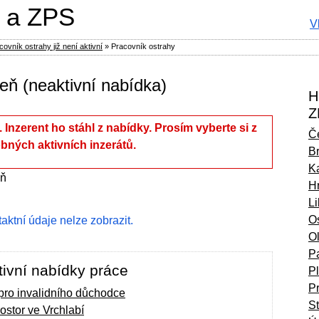
 a ZPS
V
ovník ostrahy již není aktivní
»
Pracovník ostrahy
eň (neaktivní nabídka)
H
Z
í. Inzerent ho stáhl z nabídky. Prosím vyberte si z
Č
bných aktivních inzerátů.
B
Ka
eň
H
L
O
ntaktní údaje nelze zobrazit.
O
P
ivní nabídky práce
P
P
 pro invalidního důchodce
S
ostor ve Vrchlabí