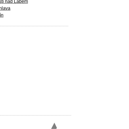
stí nad Labem
hlava
ín