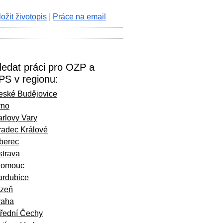
ložit životopis
|
Práce na email
ledat práci pro OZP a
PS v regionu:
eské Budějovice
rno
rlovy Vary
radec Králové
iberec
strava
lomouc
ardubice
lzeň
raha
třední Čechy