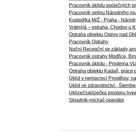
Pracovník úklidu společných pr
Pracovník velínu Národního m
Kustod/ka M/Ž - Praha - Národ
Vrátný/á – ostraha, Chodov u 
Ostraha objektu Ostrov nad Oh
Pracovník Ostrahy
Noční Recepční se základy angl
Pracovník ostrahy Modřice, Br
Pracovník úklidu - Prodejna Vl
Ostraha objektu Kadaň, práce 
Úklid v nemocnici Prostějov, 
Úklid ve zdravotnictví - Šternbe
Uklízeč/uklízečka prostoru hyp
Skladník-míchač-operátor