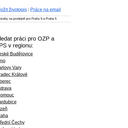
ložit životopis
|
Práce na email
trahy na prodejně pro Prahu 9 a Praha 5
ledat práci pro OZP a
PS v regionu:
eské Budějovice
rno
rlovy Vary
radec Králové
iberec
strava
lomouc
ardubice
lzeň
raha
třední Čechy