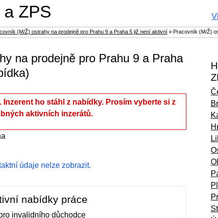
 a ZPS
V
ovník (M/Ž) ostrahy na prodejně pro Prahu 9 a Praha 5 již není aktivní
»
Pracovník (M/Ž) os
ahy na prodejně pro Prahu 9 a Praha
H
bídka)
Z
Č
í. Inzerent ho stáhl z nabídky. Prosím vyberte si z
B
bných aktivních inzerátů.
Ka
H
ha
L
O
O
ntaktní údaje nelze zobrazit.
P
P
P
ivní nabídky práce
S
 pro invalidního důchodce