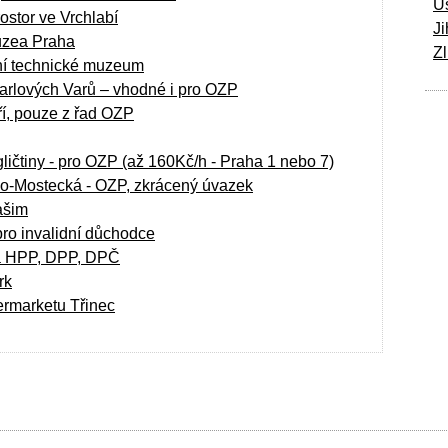
Ú
ostor ve Vrchlabí
Ji
uzea Praha
Zl
ní technické muzeum
Karlových Varů – vhodné i pro OZP
ří, pouze z řad OZP
ičtiny - pro OZP (až 160Kč/h - Praha 1 nebo 7)
no-Mostecká - OZP, zkrácený úvazek
ašim
pro invalidní důchodce
na HPP, DPP, DPČ
rk
ermarketu Třinec