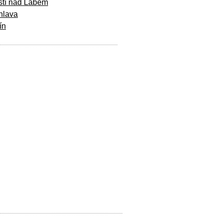
stí nad Labem
hlava
ín