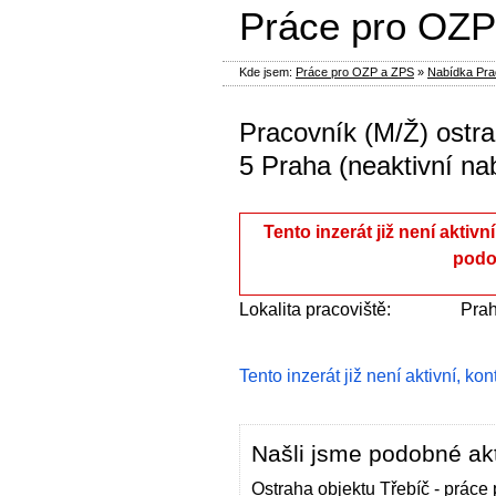
Práce pro OZP
Kde jsem:
Práce pro OZP a ZPS
»
Nabídka Prac
Pracovník (M/Ž) ostr
5 Praha (neaktivní na
Tento inzerát již není aktivn
podo
Lokalita pracoviště:
Pra
Tento inzerát již není aktivní, ko
Našli jsme podobné akt
Ostraha objektu Třebíč - práce