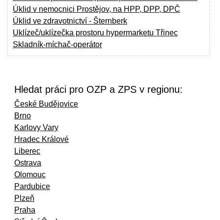
Úklid v nemocnici Prostějov, na HPP, DPP, DPČ
Úklid ve zdravotnictví - Šternberk
Uklízeč/uklízečka prostoru hypermarketu Třinec
Skladník-míchač-operátor
Hledat práci pro OZP a ZPS v regionu:
České Budějovice
Brno
Karlovy Vary
Hradec Králové
Liberec
Ostrava
Olomouc
Pardubice
Plzeň
Praha