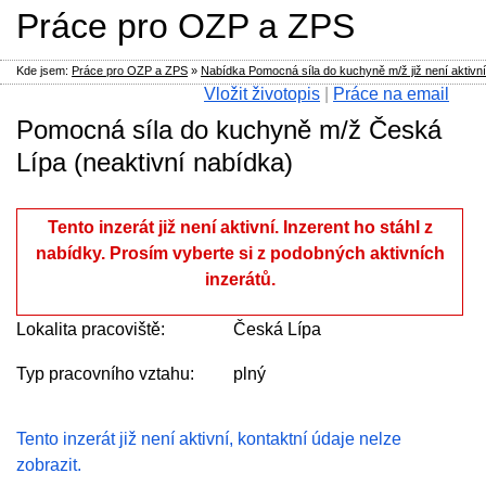
Práce pro OZP a ZPS
Kde jsem:
Práce pro OZP a ZPS
»
Nabídka Pomocná síla do kuchyně m/ž již není aktivní
Vložit životopis
|
Práce na email
Pomocná síla do kuchyně m/ž Česká
Lípa (neaktivní nabídka)
Tento inzerát již není aktivní. Inzerent ho stáhl z
nabídky. Prosím vyberte si z podobných aktivních
inzerátů.
Lokalita pracoviště:
Česká Lípa
Typ pracovního vztahu:
plný
Tento inzerát již není aktivní, kontaktní údaje nelze
zobrazit.