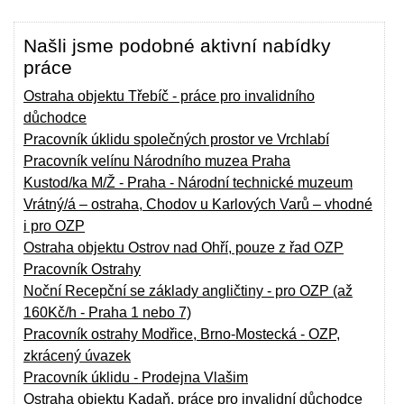
Našli jsme podobné aktivní nabídky
práce
Ostraha objektu Třebíč - práce pro invalidního
důchodce
Pracovník úklidu společných prostor ve Vrchlabí
Pracovník velínu Národního muzea Praha
Kustod/ka M/Ž - Praha - Národní technické muzeum
Vrátný/á – ostraha, Chodov u Karlových Varů – vhodné
i pro OZP
Ostraha objektu Ostrov nad Ohří, pouze z řad OZP
Pracovník Ostrahy
Noční Recepční se základy angličtiny - pro OZP (až
160Kč/h - Praha 1 nebo 7)
Pracovník ostrahy Modřice, Brno-Mostecká - OZP,
zkrácený úvazek
Pracovník úklidu - Prodejna Vlašim
Ostraha objektu Kadaň, práce pro invalidní důchodce