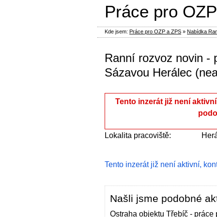
Práce pro OZP
Kde jsem:
Práce pro OZP a ZPS
»
Nabídka Rann
Ranní rozvoz novin - 
Sázavou Herálec (nea
Tento inzerát již není aktivn
podo
Lokalita pracoviště:
Herá
Tento inzerát již není aktivní, ko
Našli jsme podobné akt
Ostraha objektu Třebíč - práce