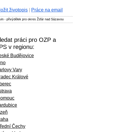
ložit životopis
|
Práce na email
in - přivýdělek pro okres Žďár nad Sázavou
ledat práci pro OZP a
PS v regionu:
eské Budějovice
rno
rlovy Vary
radec Králové
iberec
strava
lomouc
ardubice
lzeň
raha
třední Čechy