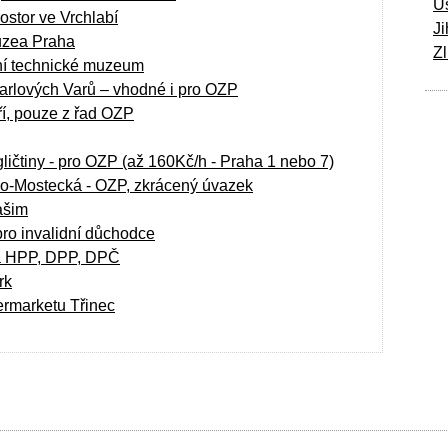
Ú
ostor ve Vrchlabí
Ji
uzea Praha
Zl
ní technické muzeum
Karlových Varů – vhodné i pro OZP
ří, pouze z řad OZP
ičtiny - pro OZP (až 160Kč/h - Praha 1 nebo 7)
no-Mostecká - OZP, zkrácený úvazek
ašim
pro invalidní důchodce
na HPP, DPP, DPČ
rk
ermarketu Třinec