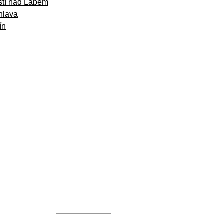
stí nad Labem
hlava
ín