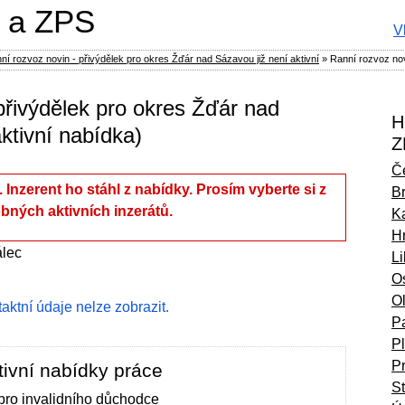
 a ZPS
V
í rozvoz novin - přivýdělek pro okres Žďár nad Sázavou již není aktivní
»
Ranní rozvoz nov
přivýdělek pro okres Žďár nad
H
ktivní nabídka)
Z
Č
í. Inzerent ho stáhl z nabídky. Prosím vyberte si z
B
bných aktivních inzerátů.
Ka
H
lec
L
O
O
ntaktní údaje nelze zobrazit.
P
P
P
ivní nabídky práce
S
 pro invalidního důchodce