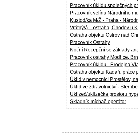
Pracovník úklidu společných pr
Pracovník velínu Národního m
Kustod/ka M/Ž - Praha - Národ
Vrátný/á – ostraha, Chodov u 
Ostraha objektu Ostrov nad Oh
Pracovník Ostrahy
Noční Recepční se základy angl
Pracovník ostrahy Modřice, Br
Pracovník úklidu - Prodejna Vl
Ostraha objektu Kadaň, práce 
Úklid v nemocnici Prostějov, 
Úklid ve zdravotnictví - Šternbe
Uklízeč/uklízečka prostoru hyp
Skladník-míchač-operátor