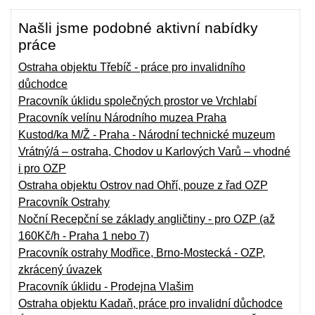
Našli jsme podobné aktivní nabídky
práce
Ostraha objektu Třebíč - práce pro invalidního
důchodce
Pracovník úklidu společných prostor ve Vrchlabí
Pracovník velínu Národního muzea Praha
Kustod/ka M/Ž - Praha - Národní technické muzeum
Vrátný/á – ostraha, Chodov u Karlových Varů – vhodné
i pro OZP
Ostraha objektu Ostrov nad Ohří, pouze z řad OZP
Pracovník Ostrahy
Noční Recepční se základy angličtiny - pro OZP (až
160Kč/h - Praha 1 nebo 7)
Pracovník ostrahy Modřice, Brno-Mostecká - OZP,
zkrácený úvazek
Pracovník úklidu - Prodejna Vlašim
Ostraha objektu Kadaň, práce pro invalidní důchodce