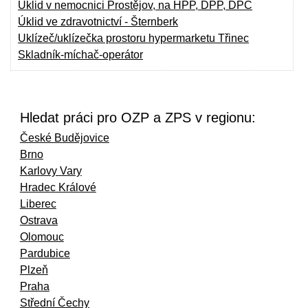
Úklid v nemocnici Prostějov, na HPP, DPP, DPČ
Úklid ve zdravotnictví - Šternberk
Uklízeč/uklízečka prostoru hypermarketu Třinec
Skladník-míchač-operátor
Hledat práci pro OZP a ZPS v regionu:
České Budějovice
Brno
Karlovy Vary
Hradec Králové
Liberec
Ostrava
Olomouc
Pardubice
Plzeň
Praha
Střední Čechy