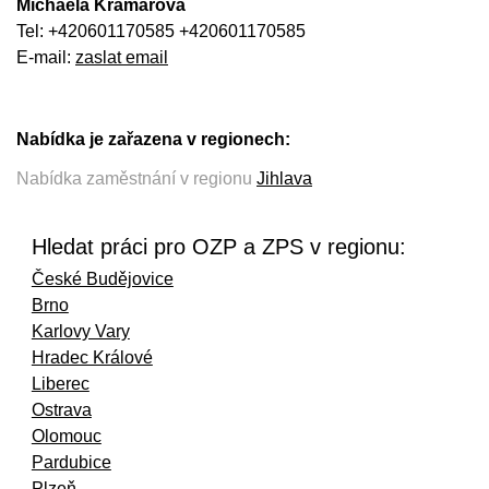
Michaela Kramářová
Tel: +420601170585 +420601170585
E-mail:
zaslat email
Nabídka je zařazena v regionech:
Nabídka zaměstnání v regionu
Jihlava
Hledat práci pro OZP a ZPS v regionu:
České Budějovice
Brno
Karlovy Vary
Hradec Králové
Liberec
Ostrava
Olomouc
Pardubice
Plzeň