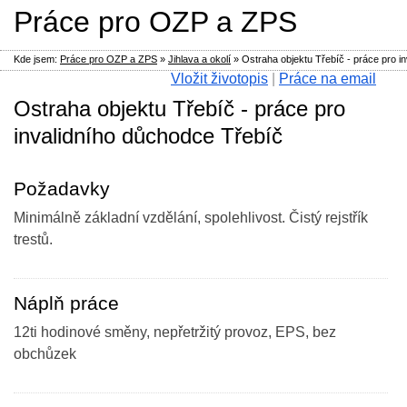
Práce pro OZP a ZPS
Kde jsem:
Práce pro OZP a ZPS
»
Jihlava a okolí
»
Ostraha objektu Třebíč - práce pro i
Vložit životopis
|
Práce na email
Ostraha objektu Třebíč - práce pro
invalidního důchodce Třebíč
Požadavky
Minimálně základní vzdělání, spolehlivost. Čistý rejstřík
trestů.
Náplň práce
12ti hodinové směny, nepřetržitý provoz, EPS, bez
obchůzek