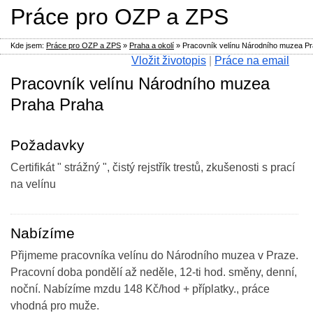
Práce pro OZP a ZPS
Kde jsem:
Práce pro OZP a ZPS
»
Praha a okolí
»
Pracovník velínu Národního muzea P
Vložit životopis
|
Práce na email
Pracovník velínu Národního muzea
Praha Praha
Požadavky
Certifikát " strážný ", čistý rejstřík trestů, zkušenosti s prací
na velínu
Nabízíme
Přijmeme pracovníka velínu do Národního muzea v Praze.
Pracovní doba pondělí až neděle, 12-ti hod. směny, denní,
noční. Nabízíme mzdu 148 Kč/hod + příplatky., práce
vhodná pro muže.