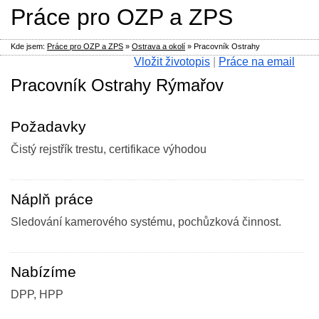
Práce pro OZP a ZPS
Kde jsem:
Práce pro OZP a ZPS
»
Ostrava a okolí
»
Pracovník Ostrahy
Vložit životopis
|
Práce na email
Pracovník Ostrahy Rýmařov
Požadavky
Čistý rejstřík trestu, certifikace výhodou
Náplň práce
Sledování kamerového systému, pochůzková činnost.
Nabízíme
DPP, HPP