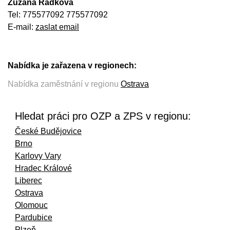
Zuzana Radková
Tel: 775577092 775577092
E-mail:
zaslat email
Nabídka je zařazena v regionech:
Nabídka zaměstnání v regionu
Ostrava
Hledat práci pro OZP a ZPS v regionu:
České Budějovice
Brno
Karlovy Vary
Hradec Králové
Liberec
Ostrava
Olomouc
Pardubice
Plzeň