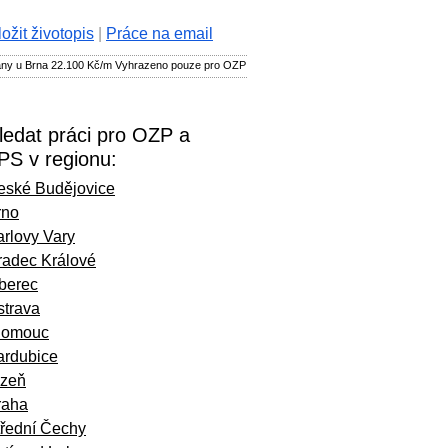
ložit životopis
|
Práce na email
any u Brna 22.100 Kč/m Vyhrazeno pouze pro OZP
ledat práci pro OZP a
PS v regionu:
eské Budějovice
rno
rlovy Vary
radec Králové
iberec
strava
lomouc
ardubice
lzeň
raha
třední Čechy