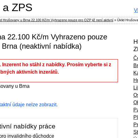
 a ZPS
V
id Hrušovany u Brna 22.100 Kč/m Vyhrazeno pouze pro OZP již není aktivní
»
Úklid Hrušov
na 22.100 Kč/m Vyhrazeno pouze
H
Brna (neaktivní nabídka)
Z
Č
í. Inzerent ho stáhl z nabídky. Prosím vyberte si z
B
bných aktivních inzerátů.
Ka
H
ovany u Brna
L
O
O
ntaktní údaje nelze zobrazit.
P
P
P
ivní nabídky práce
S
 pro invalidního důchodce