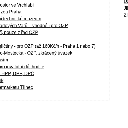
Ú
ostor ve Vrchlabí
Ji
uzea Praha
Zl
ní technické muzeum
Karlových Varů – vhodné i pro OZP
ří, pouze z řad OZP
ičtiny - pro OZP (až 160Kč/h - Praha 1 nebo 7)
no-Mostecká - OZP, zkrácený úvazek
ašim
pro invalidní důchodce
na HPP, DPP, DPČ
rk
ermarketu Třinec