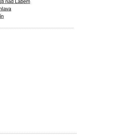
stí nad Labem
hlava
ín