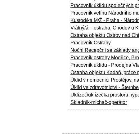
Pracovník úklidu společných pr
Pracovník velínu Národního m
Kustod/ka M/Ž - Praha - Národ
Vrátný/á – ostraha, Chodov u 
Ostraha objektu Ostrov nad Oh
Pracovník Ostrahy
Noční Recepční se základy angl
Pracovník ostrahy Modřice, Br
Pracovník úklidu - Prodejna Vl
Ostraha objektu Kadaň, práce 
Úklid v nemocnici Prostějov, 
Úklid ve zdravotnictví - Šternbe
Uklízeč/uklízečka prostoru hyp
Skladník-míchač-operátor