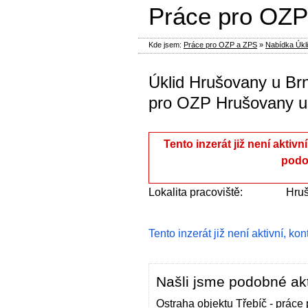
Práce pro OZP
Kde jsem:
Práce pro OZP a ZPS
»
Nabídka Úkl
Úklid Hrušovany u Br
pro OZP Hrušovany u 
Tento inzerát již není aktivn
podo
Lokalita pracoviště:
Hruš
Tento inzerát již není aktivní, ko
Našli jsme podobné akt
Ostraha objektu Třebíč - práce