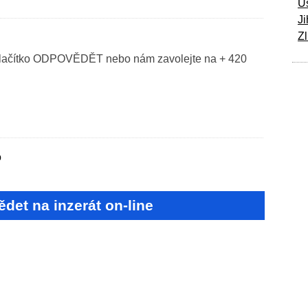
Ú
Ji
Zl
 tlačítko ODPOVĚDĚT nebo nám zavolejte na + 420
o
det na inzerát on-line