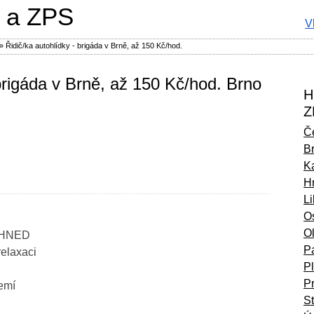
 a ZPS
V
»
Řidič/ka autohlídky - brigáda v Brně, až 150 Kč/hod.
 brigáda v Brně, až 150 Kč/hod. Brno
H
Z
Č
B
Ka
H
L
O
O
 IHNED
P
relaxaci
P
P
zemí
S