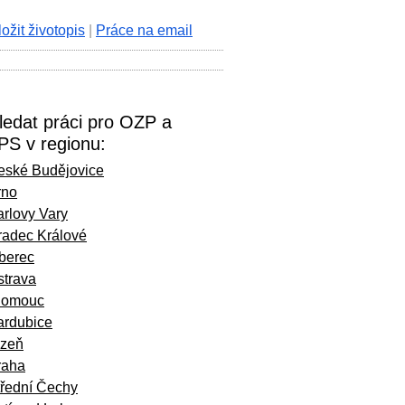
ložit životopis
|
Práce na email
ledat práci pro OZP a
PS v regionu:
eské Budějovice
rno
rlovy Vary
radec Králové
iberec
strava
lomouc
ardubice
lzeň
raha
třední Čechy