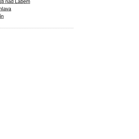
stí nad Labem
hlava
ín