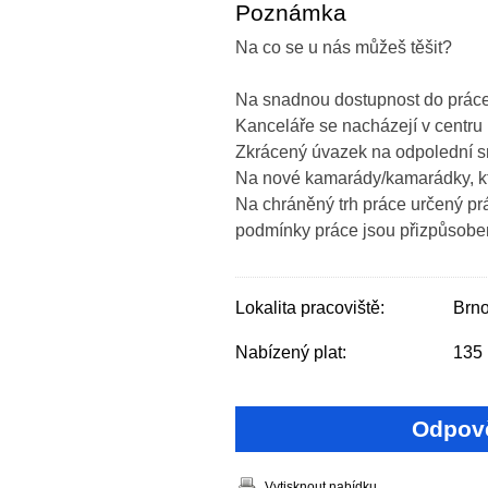
Poznámka
Na co se u nás můžeš těšit?
Na snadnou dostupnost do práce
Kanceláře se nacházejí v centru
Zkrácený úvazek na odpolední s
Na nové kamarády/kamarádky, kt
Na chráněný trh práce určený p
podmínky práce jsou přizpůsob
Lokalita pracoviště:
Brn
Nabízený plat:
135 
Odpově
Vytisknout nabídku