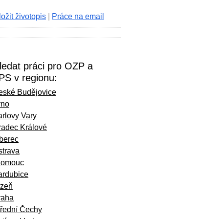
ložit životopis
|
Práce na email
ledat práci pro OZP a
PS v regionu:
eské Budějovice
rno
rlovy Vary
radec Králové
iberec
strava
lomouc
ardubice
lzeň
raha
třední Čechy