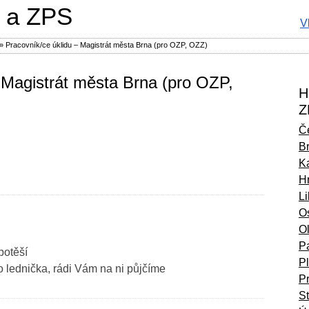
 a ZPS
V
»
Pracovník/ce úklidu – Magistrát města Brna (pro OZP, OZZ)
 Magistrát města Brna (pro OZP,
H
Z
Č
B
Ka
H
L
O
O
P
potěší
P
 lednička, rádi Vám na ni půjčíme
P
S