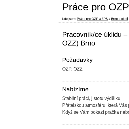
Práce pro OZP
Kde jsem:
Práce pro OZP a ZPS
»
Brno a okolí
Pracovník/ce úklidu –
OZZ) Brno
Požadavky
OZP, OZZ
Nabízíme
Stabilní práci, jistotu výdělku
Přátelskou atmosféru, která Vás 
Když se Vám pokazí pračka nebo