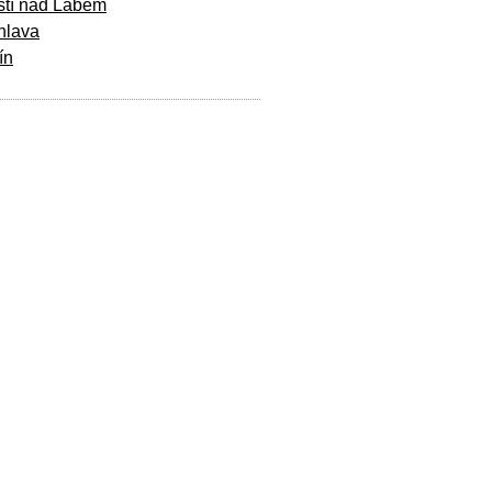
stí nad Labem
hlava
ín