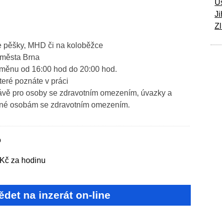
Ú
Ji
Zl
 pěšky, MHD či na koloběžce
 města Brna
měnu od 16:00 hod do 20:00 hod.
eré poznáte v práci
rávě pro osoby se zdravotním omezením, úvazky a
ené osobám se zdravotním omezením.
o
Kč za hodinu
det na inzerát on-line