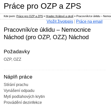
Práce pro OZP a ZPS
Kde jsem:
Práce pro OZP a ZPS
»
Hradec Králové a okolí
»
Pracovník/ce úklidu – Nemo
Vložit životopis
|
Práce na email
Pracovník/ce úklidu – Nemocnice
Náchod (pro OZP, OZZ) Náchod
Požadavky
OZP, OZZ
Náplň práce
Stírání prachu
Vynášení odpadu
Mytí podlahových krytin
Provádění dezinfekce