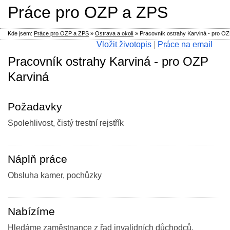
Práce pro OZP a ZPS
Kde jsem:
Práce pro OZP a ZPS
»
Ostrava a okolí
»
Pracovník ostrahy Karviná - pro O
Vložit životopis
|
Práce na email
Pracovník ostrahy Karviná - pro OZP
Karviná
Požadavky
Spolehlivost, čistý trestní rejstřík
Náplň práce
Obsluha kamer, pochůzky
Nabízíme
Hledáme zaměstnance z řad invalidních důchodců.