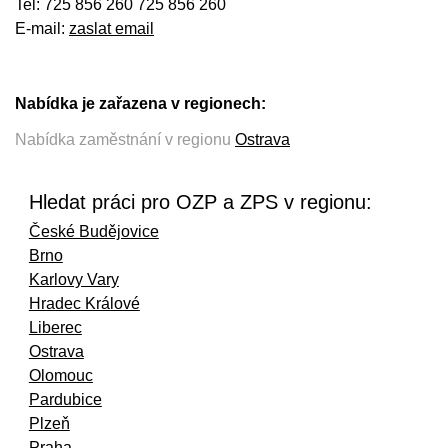
Tel: 725 856 260 725 856 260
E-mail:
zaslat email
Nabídka je zařazena v regionech:
Nabídka zaměstnání v regionu
Ostrava
Hledat práci pro OZP a ZPS v regionu:
České Budějovice
Brno
Karlovy Vary
Hradec Králové
Liberec
Ostrava
Olomouc
Pardubice
Plzeň
Praha