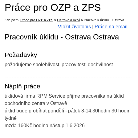
Práce pro OZP a ZPS
Kde jsem:
Práce pro OZP a ZPS
»
Ostrava a okolí
»
Pracovník úklidu - Ostrava
Vložit životopis
|
Práce na email
Pracovník úklidu - Ostrava Ostrava
Požadavky
požadujeme spolehlivost, pracovitost, dochvilnost
Náplň práce
úklidová firma RPM Service přijme pracovníka na úklid
obchodního centra v Ostravě
úklid bude probíhat pondělí - pátek 8-14.30hodin 30 hodin
týdně
mzda 160Kč hodina nástup 1.6.2026