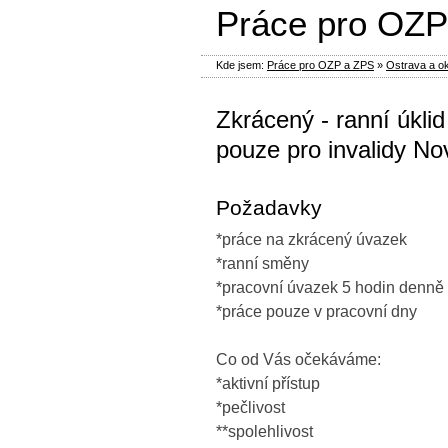
Práce pro OZP
Kde jsem:
Práce pro OZP a ZPS
»
Ostrava a ok
Zkrácený - ranní úklid
pouze pro invalidy No
Požadavky
*práce na zkrácený úvazek
*ranní směny
*pracovní úvazek 5 hodin denně
*práce pouze v pracovní dny
Co od Vás očekáváme:
*aktivní přístup
*pečlivost
**spolehlivost