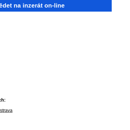
det na inzerát on-line
ch:
strava