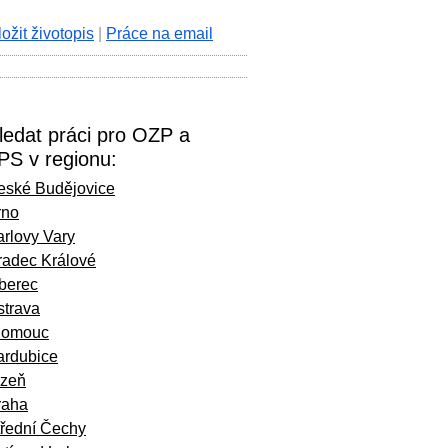
ložit životopis
|
Práce na email
ledat práci pro OZP a
PS v regionu:
eské Budějovice
rno
rlovy Vary
radec Králové
iberec
strava
lomouc
ardubice
lzeň
raha
třední Čechy