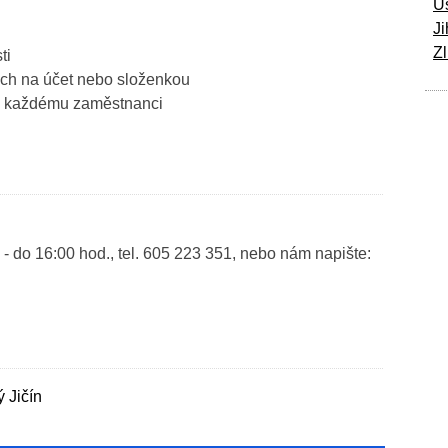
Ú
Ji
Zl
ti
ech na účet nebo složenkou
 ke každému zaměstnanci
 - do 16:00 hod., tel. 605 223 351, nebo nám napište:
 Jičín