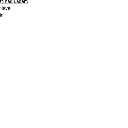
stí nad Labem
hlava
ín