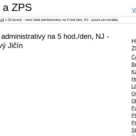
 a ZPS
V
olí
»
Zkrácený - ranní úklid administrativy na 5 hod./den, NJ - pouze pro invalidy
 administrativy na 5 hod./den, NJ -
H
vý Jičín
Z
Č
B
Ka
H
L
O
O
P
P
P
S