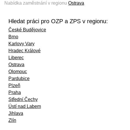
Nabídka zaměstnání v regionu
Ostrava
Hledat práci pro OZP a ZPS v regionu:
České Budějovice
Brno
Karlovy Vary
Hradec Králové
Liberec
Ostrava
Olomouc
Pardubice
Plzeň
Praha
Střední Čechy
Ústí nad Labem
Jihlava
Zlín