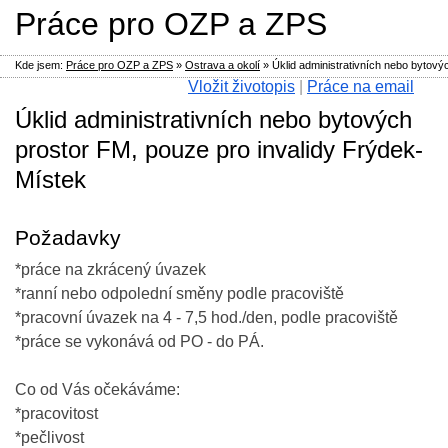
Práce pro OZP a ZPS
Kde jsem:
Práce pro OZP a ZPS
»
Ostrava a okolí
»
Úklid administrativních nebo bytový
Vložit životopis
|
Práce na email
Úklid administrativních nebo bytových
prostor FM, pouze pro invalidy Frýdek-
Místek
Požadavky
*práce na zkrácený úvazek
*ranní nebo odpolední směny podle pracoviště
*pracovní úvazek na 4 - 7,5 hod./den, podle pracoviště
*práce se vykonává od PO - do PÁ.
Co od Vás očekáváme:
*pracovitost
*pečlivost