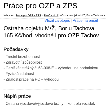
Práce pro OZP a ZPS
Kde jsem:
Práce pro OZP a ZPS
»
Plzeň a okolí
»
Ostraha objektu M/Ž, Bor u Tachova -
Vložit životopis
|
Práce na email
Ostraha objektu M/Ž, Bor u Tachova -
165 Kč/hod. vhodné i pro OZP Tachov
Požadavky
- Trestní bezúhonnost
- Zdravotní způsobilost
- Certifikát strážný č. 68-008-E – výhodou, ne podmínkou
- Fyzická zdatnost
- Znalost práce na PC – výhodou
Náplň práce
- Ostraha vjezdové/výjezdové brány – kontrola vozidel,