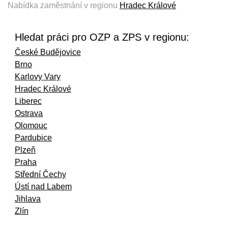
Nabídka zaměstnání v regionu
Hradec Králové
Hledat práci pro OZP a ZPS v regionu:
České Budějovice
Brno
Karlovy Vary
Hradec Králové
Liberec
Ostrava
Olomouc
Pardubice
Plzeň
Praha
Střední Čechy
Ústí nad Labem
Jihlava
Zlín