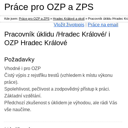
Práce pro OZP a ZPS
Kde jsem:
Práce pro OZP a ZPS
»
Hradec Králové a okolí
»
Pracovník úklidu /Hradec Kr
Vložit životopis
|
Práce na email
Pracovník úklidu /Hradec Králové/ i
OZP Hradec Králové
Požadavky
Vhodné i pro OZP
Čistý výpis z rejstříku trestů (vzhledem k místu výkonu
práce).
Spolehlivost, pečlivost a zodpovědný přístup k práci.
Základní vzdělání.
Předchozí zkušenost s úklidem je výhodou, ale rádi Vás
vše naučíme.