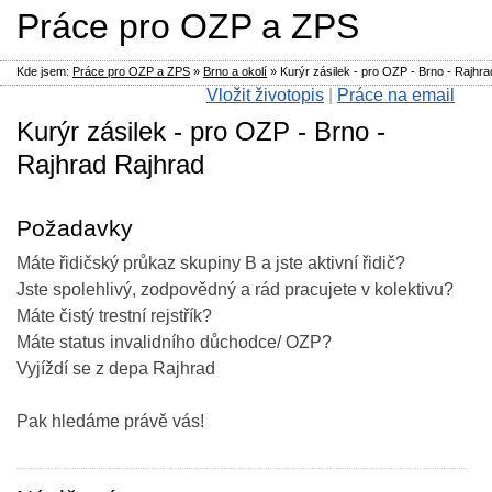
Práce pro OZP a ZPS
Kde jsem:
Práce pro OZP a ZPS
»
Brno a okolí
»
Kurýr zásilek - pro OZP - Brno - Rajhra
Vložit životopis
|
Práce na email
Kurýr zásilek - pro OZP - Brno -
Rajhrad Rajhrad
Požadavky
Máte řidičský průkaz skupiny B a jste aktivní řidič?
Jste spolehlivý, zodpovědný a rád pracujete v kolektivu?
Máte čistý trestní rejstřík?
Máte status invalidního důchodce/ OZP?
Vyjíždí se z depa Rajhrad
Pak hledáme právě vás!