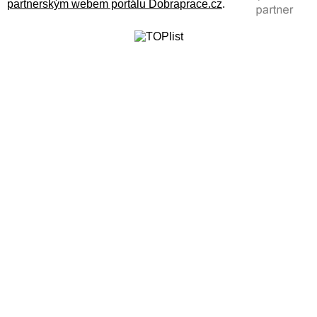
partnerským webem portálu Dobraprace.cz
.