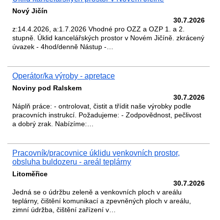
Nový Jičín
30.7.2026
z:14.4.2026, a:1.7.2026 Vhodné pro OZZ a OZP 1. a 2.
stupně. Úklid kancelářských prostor v Novém Jičíně. zkrácený
úvazek - 4hod/denně Nástup -…
Operátor/ka výroby - apretace
Noviny pod Ralskem
30.7.2026
Náplň práce: - ontrolovat, čistit a třídit naše výrobky podle
pracovních instrukcí. Požadujeme: - Zodpovědnost, pečlivost
a dobrý zrak. Nabízíme:…
Pracovník/pracovnice úklidu venkovních prostor,
obsluha buldozeru - areál teplárny
Litoměřice
30.7.2026
Jedná se o údržbu zeleně a venkovních ploch v areálu
teplárny, čištění komunikací a zpevněných ploch v areálu,
zimní údržba, čištění zařízení v…