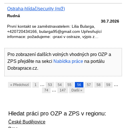
Ostraha-hlídač/security (m/ž)
Rudná
30.7.2026
První kontakt se zaměstnavatelem: Lilia Bularga,
+420720434166, bularga95@gmail.com Upřesňující
informace: požadujeme: -praxi v ostraze, výpis z…
Pro zobrazení dalších volných vhodných pro OZP a
ZPS přejděte na sekci
Nabídka práce
na portálu
Dobraprace.cz.
…
…
« Předchozí
1
53
54
55
56
57
58
59
…
74
147
Další »
Hledat práci pro OZP a ZPS v regionu:
České Budějovice