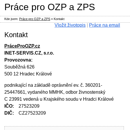
Práce pro OZP a ZPS
Kde jsem:
Práce pro OZP a ZPS
»
Kontakt
Vložit životopis
|
Práce na email
Kontakt
PráceProOZP.cz
INET-SERVIS.CZ, s.r.o.
Provozovna:
Souběžná 626
500 12
Hradec Králové
podnikající na základě oprávnění ev. č. 360201-
25447661, vydaného MMHK, odbor živnostenský
C 23991 vedená u Krajského soudu v Hradci Králové
IČO:
27523209
DIČ:
CZ27523209