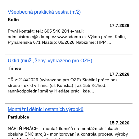
Všeobecná praktická sestra (m/ž)
Kolín
17.7.2026
První kontakt: tel.: 605 540 204 e-mail:
administrace@sdamp.cz www.sdamp.cz Výkon práce: Kolín,
Plynárenská 671 Nástup: 05/2026 Nabízíme: HPP …
Úklid (muži, ženy, vyhrazeno pro OZP)
Třinec
17.7.2026
TŘ z:21/4/2026 (vyhrazeno pro OZP) Stabilní práce bez
stresu - úklid v Třinci (ul. Konská) | až 155 Kč/hod.,
ranní/odpolední směny Hledáte práci, kde…
Montážní dělníci ostatních výrobků
Pardubice
15.7.2026
NÁPLŇ PRÁCE: - montáž tlumičů na montážních linkách -
obsluha CNC strojů - monitorování a kontrola procesu výroby