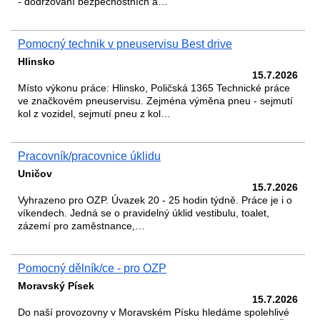
- dodržování bezpečnostních a…
Pomocný technik v pneuservisu Best drive
Hlinsko
15.7.2026
Místo výkonu práce: Hlinsko, Poličská 1365 Technické práce
ve značkovém pneuservisu. Zejména výměna pneu - sejmutí
kol z vozidel, sejmutí pneu z kol…
Pracovník/pracovnice úklidu
Uničov
15.7.2026
Vyhrazeno pro OZP. Úvazek 20 - 25 hodin týdně. Práce je i o
víkendech. Jedná se o pravidelný úklid vestibulu, toalet,
zázemí pro zaměstnance,…
Pomocný dělník/ce - pro OZP
Moravský Písek
15.7.2026
Do naší provozovny v Moravském Písku hledáme spolehlivé