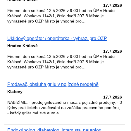
17.7.2026
Firemní den se koná 12.5.2026 v 9:00 hod na ÚP v Hradci
Králové, Wonkova 1142/1, číslo dveří 207 B Místo je
vyhrazené pro OZP Místo je vhodné pro…
Úklidový operátor / operátorka - vyhraz. pro OZP
Hradec Králové
17.7.2026
Firemní den se koná 12.5.2026 v 9:00 hod na ÚP v Hradci
Králové, Wonkova 1142/1, číslo dveří 207 B Místo je
vyhrazené pro OZP Místo je vhodné pro…
Prodavač, obsluha grilu v pojízdné prodejně
Klatovy
17.7.2026
NABÍZÍME: - prodej grilovaného masa z pojízdné prodejny, - 3
týdny praktického zaučování na začátku pracovního poměru,
- každý grilér má své auto a…
Endokrinolog, diabetolog, internista, neurolog,