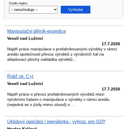
Zvolte region:
Manipulační dělník-expedice
Veselí nad Lužnicí
17.7.2026
Náplň práce manipulace s prefabrikovanými výrobky v rámci
areálu společnosti převoz výrobků z výrobních hal na
skladovací plochy nakládka výrobků…
Řidič sk. C+t
Veselí nad Lužnicí
17.7.2026
Náplň práce o převoz prefabrikovaných výrobků mezi
výrobními halami o manipulace s výrobky v rámci areálu
(nejedná se o jízdy mimo závod) o …
Úklidový operátor / operátorka - vyhraz. pro OZP
Hradec Králové