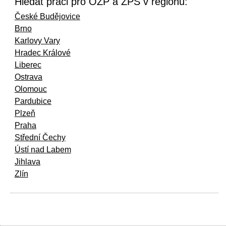
Hledat práci pro OZP a ZPS v regionu:
České Budějovice
Brno
Karlovy Vary
Hradec Králové
Liberec
Ostrava
Olomouc
Pardubice
Plzeň
Praha
Střední Čechy
Ústí nad Labem
Jihlava
Zlín