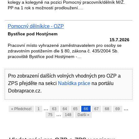
kolegy a kolegyně na pozici Pomocný pracovník/dělník M/Ž.
PP na 1 rok s možností prodloužení.…
Pomocný dělník/ce - OZP
Bystřice pod Hostýnem
15.7.2026
Pracovní místo vyhrazené zaměstnavatelem pro osoby se
zdravotním postižením dle § 80, zákona č. 435/2004 Sb.
pracoviště Bystřice pod Hostýnem -…
Pro zobrazení dalších volných vhodných pro OZP a
ZPS přejděte na sekci
Nabídka práce
na portálu
Dobraprace.cz.
…
…
« Předchozí
1
63
64
65
66
67
68
69
…
75
148
Další »