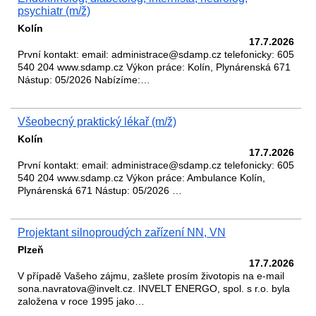
psychiatr (m/ž)
Kolín
17.7.2026
První kontakt: email: administrace@sdamp.cz telefonicky: 605
540 204 www.sdamp.cz Výkon práce: Kolín, Plynárenská 671
Nástup: 05/2026 Nabízíme:…
Všeobecný praktický lékař (m/ž)
Kolín
17.7.2026
První kontakt: email: administrace@sdamp.cz telefonicky: 605
540 204 www.sdamp.cz Výkon práce: Ambulance Kolín,
Plynárenská 671 Nástup: 05/2026 …
Projektant silnoproudých zařízení NN, VN
Plzeň
17.7.2026
V případě Vašeho zájmu, zašlete prosím životopis na e-mail
sona.navratova@invelt.cz. INVELT ENERGO, spol. s r.o. byla
založena v roce 1995 jako…