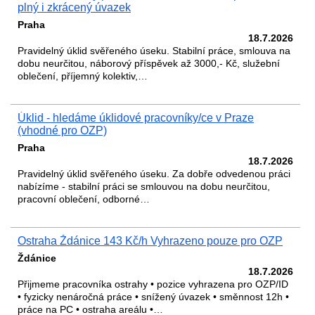
plný i zkrácený úvazek
Praha
18.7.2026
Pravidelný úklid svěřeného úseku. Stabilní práce, smlouva na
dobu neurčitou, náborový příspěvek až 3000,- Kč, služební
oblečení, příjemný kolektiv,…
Úklid - hledáme úklidové pracovníky/ce v Praze
(vhodné pro OZP)
Praha
18.7.2026
Pravidelný úklid svěřeného úseku. Za dobře odvedenou práci
nabízíme - stabilní práci se smlouvou na dobu neurčitou,
pracovní oblečení, odborné…
Ostraha Ždánice 143 Kč/h Vyhrazeno pouze pro OZP
Ždánice
18.7.2026
Přijmeme pracovníka ostrahy • pozice vyhrazena pro OZP/ID
• fyzicky nenáročná práce • snížený úvazek • směnnost 12h •
práce na PC • ostraha areálu •…