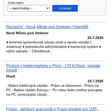
Zvolte region:
Recepční - Nové Město pod Smrkem / Hajniště
Nové Město pod Smrkem
20.7.2026
● kontrola oprávněnosti vstupu osob a vjezdu vozidel (
evidence) ● jednoduchá administrativa ● kamerový systém ●
režim ostrahy – 12hodinové…
Picking v hobbymarketu v Plzni - 170 Kč/hod., výplata
ihned!
Plzeň
19.7.2026
- Balení balíkových zásilek - Práce se skenerem - Práce na
PC - Balení zásilek Eshopu. - Po celou dobu směny pracujete
na PC, kontrolujete obsah…
Praha - úklidový pracovník v Praze vhodné pro OZP -