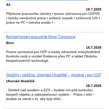
Aš
18.7.2026
Přijmeme pracovníka ostrahy • pozice vyhrazena pro OZP/ID
• fyzicky nenáročná práce • snížený úvazek • směnnost 12h •
práce na PC • ostraha areálu •…
Bezpečnostní pracovník Brno Černovice
Brno
18.7.2026
Pozice vymezená pro OZP a osoby zdravotně znevýhodněné
Kontrola osob a vozidel Evidence přes PC a tablet Obsluha
bezpečnostních technologií…
Strážný / strážná, Uherské Hradiště – vhodné i pro OZP
Uherské Hradiště
18.7.2026
- Dohled nad areálem a EZS – budete mít pod kontrolou
bezpečí objektu a zabezpečovací systém. - Práce s klíči –
budete se starat o to, aby byly klíče…