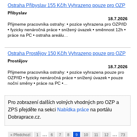
Ostraha Přibyslav 155 Kč/h Vyhrazeno pouze pro OZP
Přibyslav
18.7.2026
Přijmeme pracovníka ostrahy: • pozice vyhrazena pro OZP/ID
• fyzicky nenáročná práce • snížený úvazek • směnnost 12h •
práce na PC • ostraha areálu…
Ostraha Prostějov 150 Kč/h Vyhrazeno pouze pro OZP
Prostějov
18.7.2026
Přijmeme pracovníka ostrahy: • pozice vyhrazena pouze pro
OZP/ID • fyzicky nenáročná práce • snížený úvazek • pouze
noční směny • práce na PC •…
Pro zobrazení dalších volných vhodných pro OZP a
ZPS přejděte na sekci
Nabídka práce
na portálu
Dobraprace.cz.
…
…
« Předchozí
1
6
7
8
9
10
11
12
73