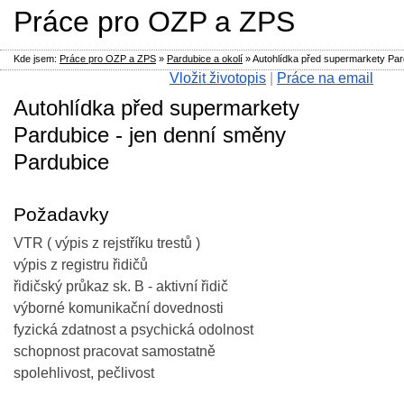
Práce pro OZP a ZPS
Kde jsem:
Práce pro OZP a ZPS
»
Pardubice a okolí
»
Autohlídka před supermarkety Par
Vložit životopis
|
Práce na email
Autohlídka před supermarkety
Pardubice - jen denní směny
Pardubice
Požadavky
VTR ( výpis z rejstříku trestů )
výpis z registru řidičů
řidičský průkaz sk. B - aktivní řidič
výborné komunikační dovednosti
fyzická zdatnost a psychická odolnost
schopnost pracovat samostatně
spolehlivost, pečlivost