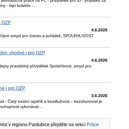
jednoduchá práce na PC - přivýdělek pro ID - příplatky za
ny - fajn kolektiv -…
o OZP
4.6.2026
 příjem smysl pro čistotu a pořádek, SPOLEHLIVOST
dim, vhodné i pro OZP
4.6.2026
ejny pravidelný přivýdělek Spolehlivost, smysl pro
né i pro OZP
3.6.2026
st - Čistý trestní rejstřík a bezdlužnost – bezúhonnost je
– schopnost vykonávat…
míst v regionu Pardubice přejděte na sekci
Práce