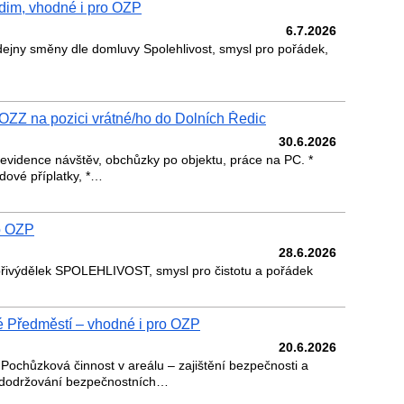
dim, vhodné i pro OZP
6.7.2026
dejny směny dle domluvy Spolehlivost, smysl pro pořádek,
OZZ na pozici vrátné/ho do Dolních Ředic
30.6.2026
, evidence návštěv, obchůzky po objektu, práce na PC. *
dové příplatky, *…
o OZP
28.6.2026
 přivýdělek SPOLEHLIVOST, smysl pro čistotu a pořádek
é Předměstí – vhodné i pro OZP
20.6.2026
 Pochůzková činnost v areálu – zajištění bezpečnosti a
 dodržování bezpečnostních…