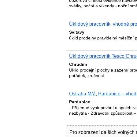
dozorová činnost evidence návštěv 
svátky, noční a víkendy - noční smě
Úklidový pracovník, vhodné pr
Svitavy
úklid prodejny pravidelný měsíční
Úklidový pracovník Tesco Chru
Chrudim
Úklid prodejní plochy a zázemí prod
pořádek, zručnost
Ostraha M/Ž, Pardubice – vhod
Pardubice
- Příjemné vystupování a spolehlivo
nezbytná - Zdravotní způsobilost 
Pro zobrazení dalších volných 