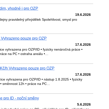
dim, vhodné i pro OZP
19.6.2026
ejny pravidelný přivýdělek Spolehlivost, smysl pro
h Vyhrazeno pouze pro OZP
17.6.2026
ice vyhrazena pro OZP/ID • fyzicky nenáročná práce •
ráce na PC • ostraha areálu •…
 Kč/h Vyhrazeno pouze pro OZP
17.6.2026
ice vyhrazena pro OZP/ID • nástup 1.8.2025 • fyzicky
 • směnnost 12h • práce na PC…
ze pro ID - noční směny
5.6.2026