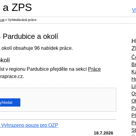
 a ZPS
V
raj
»
Vyhledáváná práce
Pardubice a okolí
H
Z
a okolí obsahuje 96 nabídek práce.
Č
kolí
B
st v regionu Pardubice přejděte na sekci
Práce
Ka
raprace.cz.
H
L
O
O
P
P
P
h Vyhrazeno pouze pro OZP
S
18.7.2026