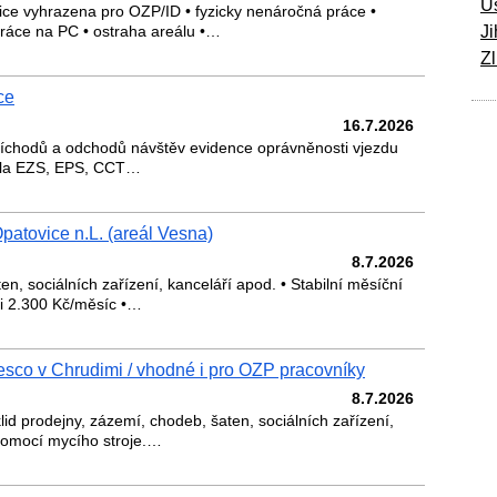
Ú
ice vyhrazena pro OZP/ID • fyzicky nenáročná práce •
ráce na PC • ostraha areálu •…
Ji
Zl
ce
16.7.2026
říchodů a odchodů návštěv evidence oprávněnosti vjezdu
rola EZS, EPS, CCT…
patovice n.L. (areál Vesna)
8.7.2026
en, sociálních zařízení, kanceláří apod. • Stabilní měsíční
ši 2.300 Kč/měsíc •…
esco v Chrudimi / vhodné i pro OZP pracovníky
8.7.2026
lid prodejny, zázemí, chodeb, šaten, sociálních zařízení,
 pomocí mycího stroje.…