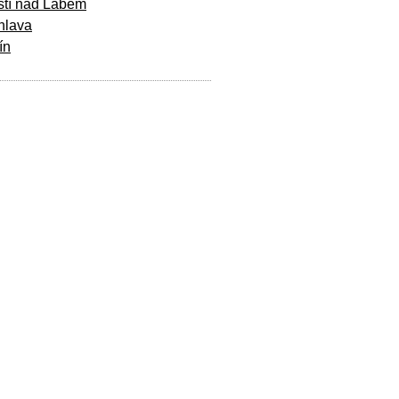
stí nad Labem
hlava
ín