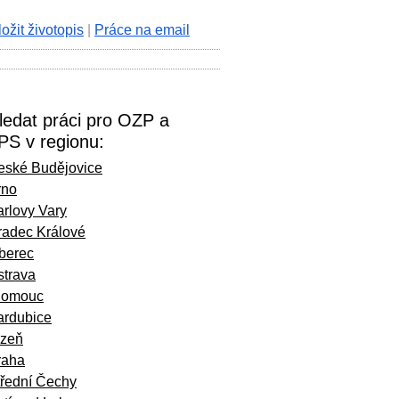
ložit životopis
|
Práce na email
ledat práci pro OZP a
PS v regionu:
eské Budějovice
rno
rlovy Vary
radec Králové
iberec
strava
lomouc
ardubice
lzeň
raha
třední Čechy