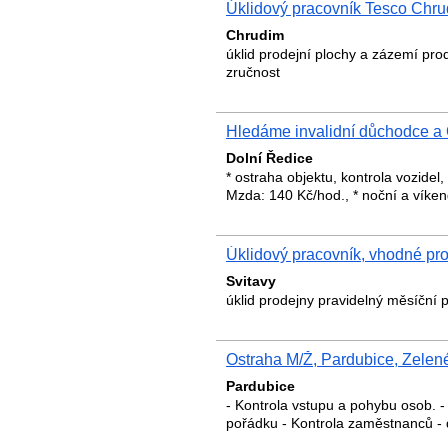
Úklidový pracovník Tesco Chru
Chrudim
úklid prodejní plochy a zázemí pro
zručnost
Hledáme invalidní důchodce a 
Dolní Ředice
* ostraha objektu, kontrola vozidel
Mzda: 140 Kč/hod., * noční a víken
Úklidový pracovník, vhodné pr
Svitavy
úklid prodejny pravidelný měsíční
Ostraha M/Ž, Pardubice, Zelen
Pardubice
- Kontrola vstupu a pohybu osob. -
pořádku - Kontrola zaměstnanců -