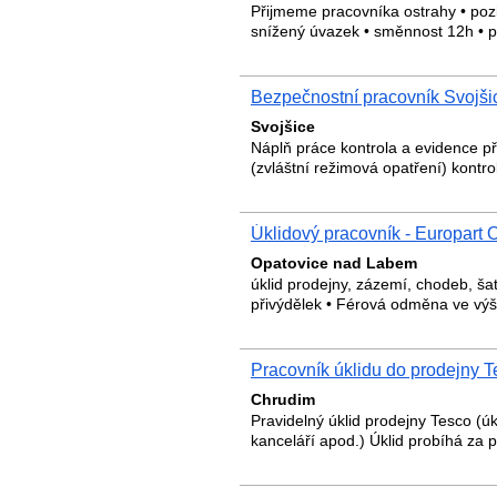
Přijmeme pracovníka ostrahy • poz
snížený úvazek • směnnost 12h • p
Bezpečnostní pracovník Svojši
Svojšice
Náplň práce kontrola a evidence p
(zvláštní režimová opatření) kont
Úklidový pracovník - Europart O
Opatovice nad Labem
úklid prodejny, zázemí, chodeb, šat
přivýdělek • Férová odměna ve vý
Pracovník úklidu do prodejny T
Chrudim
Pravidelný úklid prodejny Tesco (úk
kanceláří apod.) Úklid probíhá za