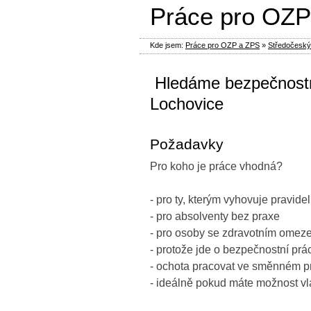
Práce pro OZP
Kde jsem:
Práce pro OZP a ZPS
»
Středočeský
️ Hledáme bezpečnost
Lochovice
Požadavky
Pro koho je práce vhodná?
- pro ty, kterým vyhovuje pravide
- pro absolventy bez praxe
- pro osoby se zdravotním omez
- protože jde o bezpečnostní práci,
- ochota pracovat ve směnném p
- ideálně pokud máte možnost vl