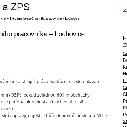
 a ZPS
V
 kraj
»
️ Hledáme bezpečnostního pracovníka – Lochovice
ního pracovníka – Lochovice
H
Z
Č
B
Ka
H
L
lný režim a chtějí z práce odcházet s čistou hlavou
O
O
ením (OZP), pokud zvládnou 800 m obchůzky
P
 je potřeba plnoletost a čistý trestní rejstřík
P
rovozu
P
astní dopravy, objekt je hůře dopravně dostupná MHD
S