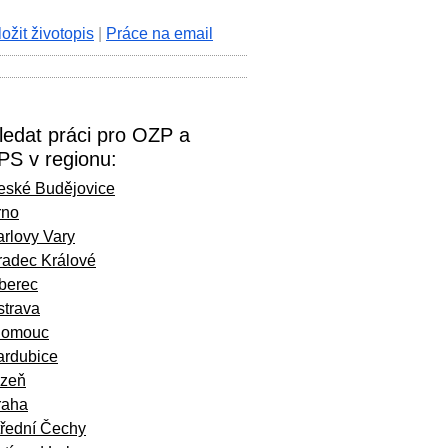
ložit životopis
|
Práce na email
ledat práci pro OZP a
PS v regionu:
eské Budějovice
rno
rlovy Vary
radec Králové
iberec
strava
lomouc
ardubice
lzeň
raha
třední Čechy