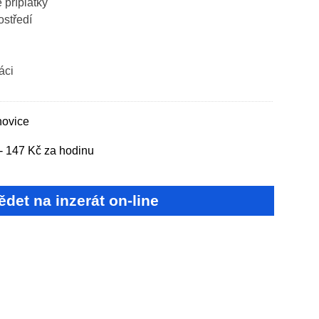
příplatky
ostředí
áci
hovice
- 147 Kč za hodinu
det na inzerát on-line