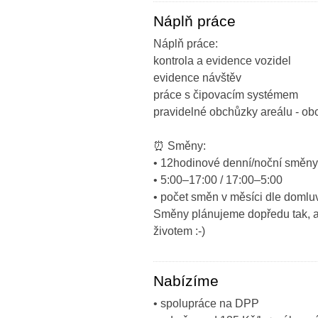
Náplň práce
Náplň práce:
kontrola a evidence vozidel
evidence návštěv
práce s čipovacím systémem
pravidelné obchůzky areálu - ob
⏰ Směny:
• 12hodinové denní/noční směny
• 5:00–17:00 / 17:00–5:00
• počet směn v měsíci dle domluv
Směny plánujeme dopředu tak, a
životem :-)
Nabízíme
• spolupráce na DPP