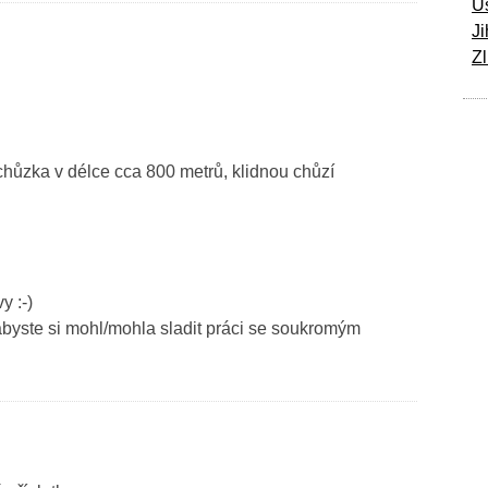
Ú
Ji
Zl
chůzka v délce cca 800 metrů, klidnou chůzí
y :-)
byste si mohl/mohla sladit práci se soukromým