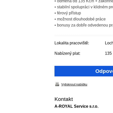
• odměna od 135 Kč/h + zákonné 
• stabilní spolupráci v klidném pr
• férový přístup
• možnost dlouhodobé práce
• bonusy za dobře odvedenou pr
Lokalita pracoviště:
Loc
Nabízený plat:
135 
Odpově
Vytisknout nabídku
Kontakt
A-ROYAL Service s.r.o.