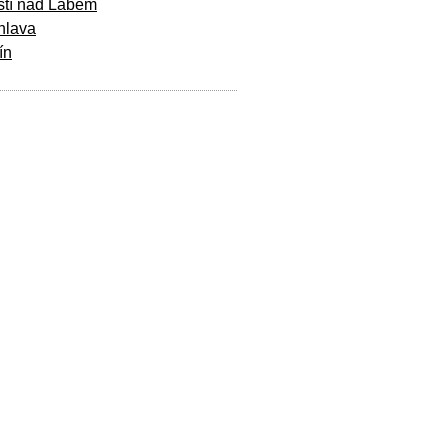
stí nad Labem
hlava
ín