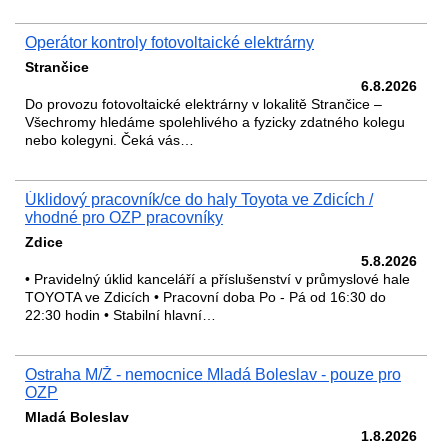
Operátor kontroly fotovoltaické elektrárny
Strančice
6.8.2026
Do provozu fotovoltaické elektrárny v lokalitě Strančice –
Všechromy hledáme spolehlivého a fyzicky zdatného kolegu
nebo kolegyni. Čeká vás…
Úklidový pracovník/ce do haly Toyota ve Zdicích /
vhodné pro OZP pracovníky
Zdice
5.8.2026
• Pravidelný úklid kanceláří a příslušenství v průmyslové hale
TOYOTA ve Zdicích • Pracovní doba Po - Pá od 16:30 do
22:30 hodin • Stabilní hlavní…
Ostraha M/Ž - nemocnice Mladá Boleslav - pouze pro
OZP
Mladá Boleslav
1.8.2026