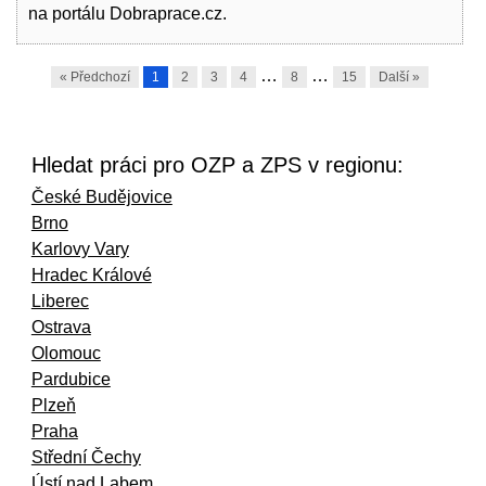
na portálu Dobraprace.cz.
…
…
« Předchozí
1
2
3
4
8
15
Další »
Hledat práci pro OZP a ZPS v regionu:
České Budějovice
Brno
Karlovy Vary
Hradec Králové
Liberec
Ostrava
Olomouc
Pardubice
Plzeň
Praha
Střední Čechy
Ústí nad Labem