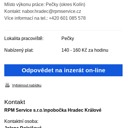
Místo výkonu práce: Pečky (okres Kolín)
Kontakt: nabor.hradec@rpmservice.cz
Více informací na tel.: +420 601 085 578
Lokalita pracoviště:
Pečky
Nabízený plat:
140 - 160 Kč za hodinu
Odpovědet na inzerát on-line
Vytisknout nabídku
Kontakt
RPM Service s.r.o.\npobočka Hradec Králové
Kontaktní osoba: