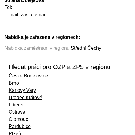
Jolana Dolejšová
Tel:
E-mail:
zaslat email
Nabídka je zařazena v regionech:
Nabídka zaměstnání v regionu
Střední Čechy
Hledat práci pro OZP a ZPS v regionu:
České Budějovice
Brno
Karlovy Vary
Hradec Králové
Liberec
Ostrava
Olomouc
Pardubice
Plzeň