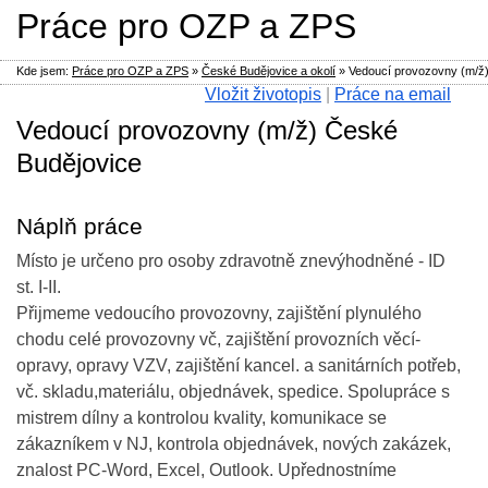
Práce pro OZP a ZPS
Kde jsem:
Práce pro OZP a ZPS
»
České Budějovice a okolí
»
Vedoucí provozovny (m/ž
Vložit životopis
|
Práce na email
Vedoucí provozovny (m/ž) České
Budějovice
Náplň práce
Místo je určeno pro osoby zdravotně znevýhodněné - ID
st. I-II.
Přijmeme vedoucího provozovny, zajištění plynulého
chodu celé provozovny vč, zajištění provozních věcí-
opravy, opravy VZV, zajištění kancel. a sanitárních potřeb,
vč. skladu,materiálu, objednávek, spedice. Spolupráce s
mistrem dílny a kontrolou kvality, komunikace se
zákazníkem v NJ, kontrola objednávek, nových zakázek,
znalost PC-Word, Excel, Outlook. Upřednostníme