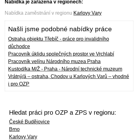
Nabídka je zařazena v regionech:
Nabídka zaměstnání v regionu
Karlovy Vary
Našli jsme podobné nabídky práce
Ostraha objektu Třebíč - práce pro invalidního
důchodce
Pracovník úklidu společných prostor ve Vrchlabí
Pracovník velínu Národního muzea Praha
Kustod/ka M/Ž - Praha - Národní technické muzeum
Vrátný/á – ostraha, Chodov u Karlových Varů – vhodné
i pro OZP
Hledat práci pro OZP a ZPS v regionu:
České Budějovice
Brno
Karlovy Vary