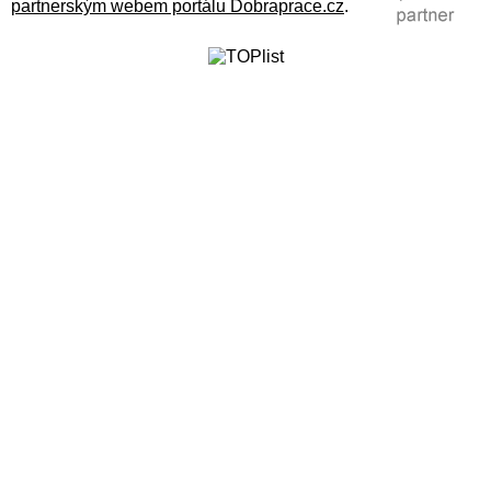
partnerským webem portálu Dobraprace.cz
.