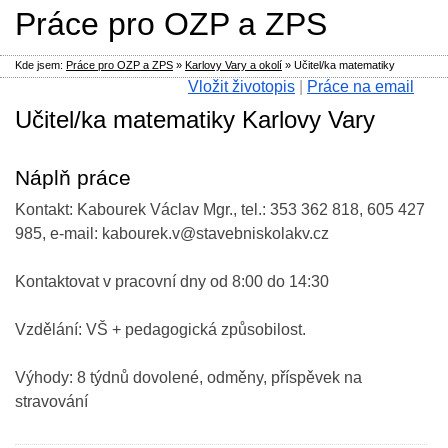
Práce pro OZP a ZPS
Kde jsem:
Práce pro OZP a ZPS
»
Karlovy Vary a okolí
»
Učitel/ka matematiky
Vložit životopis
|
Práce na email
Učitel/ka matematiky Karlovy Vary
Náplň práce
Kontakt: Kabourek Václav Mgr., tel.: 353 362 818, 605 427
985, e-mail: kabourek.v@stavebniskolakv.cz
Kontaktovat v pracovní dny od 8:00 do 14:30
Vzdělání: VŠ + pedagogická způsobilost.
Výhody: 8 týdnů dovolené, odměny, příspěvek na
stravování