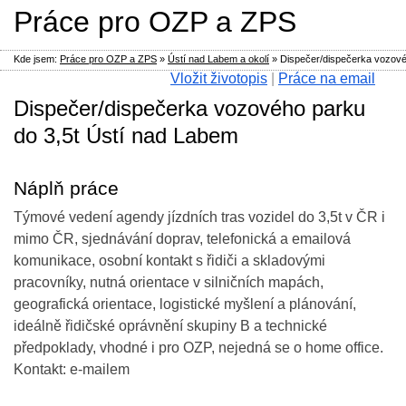
Práce pro OZP a ZPS
Kde jsem:
Práce pro OZP a ZPS
»
Ústí nad Labem a okolí
»
Dispečer/dispečerka vozové
Vložit životopis
|
Práce na email
Dispečer/dispečerka vozového parku
do 3,5t Ústí nad Labem
Náplň práce
Týmové vedení agendy jízdních tras vozidel do 3,5t v ČR i
mimo ČR, sjednávání doprav, telefonická a emailová
komunikace, osobní kontakt s řidiči a skladovými
pracovníky, nutná orientace v silničních mapách,
geografická orientace, logistické myšlení a plánování,
ideálně řidičské oprávnění skupiny B a technické
předpoklady, vhodné i pro OZP, nejedná se o home office.
Kontakt: e-mailem