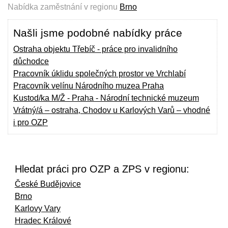
Nabídka zaměstnání v regionu
Brno
Našli jsme podobné nabídky práce
Ostraha objektu Třebíč - práce pro invalidního
důchodce
Pracovník úklidu společných prostor ve Vrchlabí
Pracovník velínu Národního muzea Praha
Kustod/ka M/Ž - Praha - Národní technické muzeum
Vrátný/á – ostraha, Chodov u Karlových Varů – vhodné
i pro OZP
Hledat práci pro OZP a ZPS v regionu:
České Budějovice
Brno
Karlovy Vary
Hradec Králové