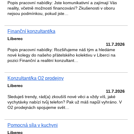
Popis pracovní nabídky: Jste komunikativní a zajímají Vás
reality, včetně možností financování? Zkušenosti v oboru
nejsou podmínkou, pokud jste…
Finanční konzultant/ka
Liberec
11.7.2026
Popis pracovní nabídky: Rozšiřujeme náš tým a hledáme
nové kolegy do našeho přátelského kolektivu v Liberci na
pozici Finanční a realitní konzultant…
Konzultant/ka O2 prodejny
Liberec
11.7.2026
Sleduješ trendy, rád(a) zkoušíš nové věci a vždy víš, jaké
vychytávky nabízí tvůj telefon? Pak už máš napůl vyhráno. V
O2 prodejnách spojujeme svět…
Pomocná síla v kuchyni
Liberec