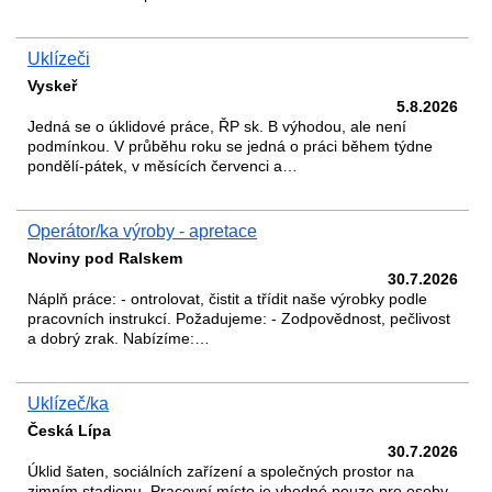
Uklízeči
Vyskeř
5.8.2026
Jedná se o úklidové práce, ŘP sk. B výhodou, ale není
podmínkou. V průběhu roku se jedná o práci během týdne
pondělí-pátek, v měsících červenci a…
Operátor/ka výroby - apretace
Noviny pod Ralskem
30.7.2026
Náplň práce: - ontrolovat, čistit a třídit naše výrobky podle
pracovních instrukcí. Požadujeme: - Zodpovědnost, pečlivost
a dobrý zrak. Nabízíme:…
Uklízeč/ka
Česká Lípa
30.7.2026
Úklid šaten, sociálních zařízení a společných prostor na
zimním stadionu. Pracovní místo je vhodné pouze pro osoby