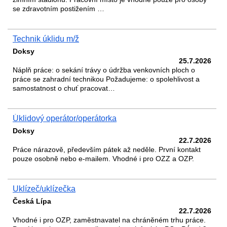
se zdravotním postižením …
Technik úklidu m/ž
Doksy
25.7.2026
Náplň práce: o sekání trávy o údržba venkovních ploch o
práce se zahradní technikou Požadujeme: o spolehlivost a
samostatnost o chuť pracovat…
Úklidový operátor/operátorka
Doksy
22.7.2026
Práce nárazově, především pátek až neděle. První kontakt
pouze osobně nebo e-mailem. Vhodné i pro OZZ a OZP.
Uklízeč/uklízečka
Česká Lípa
22.7.2026
Vhodné i pro OZP, zaměstnavatel na chráněném trhu práce.