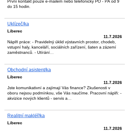
První kontakt pouze e-mailem nebo telefonicky PO - PÁ od 9
do 15 hodin.
Uklízeč/ka
Liberec
11.7.2026
Náplň práce: - Pravidelný úklid výstavních prostor, chodeb,
vstupní haly, kanceláří, sociálních zařízení, šaten a zázemí
zaměstnanců. - Utírání…
Obchodní asistent/ka
Liberec
11.7.2026
Jste komunikativní a zajímají Vás finance? Zkušenosti v
oboru nejsou podmínkou, vše Vás naučíme. Pracovní náplň: -
akvizice nových klientů - servis a…
Realitní makléř/ka
Liberec
11.7.2026