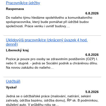
Pracovník/ce údržby
Raspenava
6.8.2026
Do našeho týmu hledáme spolehlivého a komunikativního
spolupracovníka, který bude pomáhat při údržbě budov
společnosti. Práce venku i uvnitř budovy.…
Úklidový/á pracovník/ce (zkrácený úvazek 4 hod.
denně)
Liberecký kraj
6.8.2026
Pozice je pouze pro osoby se zdravotním postižením (OZP) I.
nebo II. stupně. - jedná se Sociální podnik a chráněnou dílnu.
Na novou zakázku do našeho…
Údržbáři
Vyskeř
5.8.2026
Jedná se o údržbářské práce (malování, natírání, sekání
zahrady, údržba bazénu, údržba domu), ŘP sk. B podmínkou,
služební auto. V průběhu roku se…