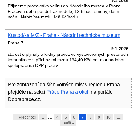
9.1.2026
Přijmeme pracovníka velínu do Národního muzea v Praze.
Pracovní doba pondělí až neděle, 12-ti hod. směny, denní,
noční. Nabízíme mzdu 148 Kč/hod +…
Kustod/ka M/Ž - Praha - Národní technické muzeum
Praha 7
9.1.2026
starost o plynulý a klidný provoz ve vystavovaných prostorech
komunikace s příchozími mzdu 134,40 Kč/hod. dlouhodobou
spolupráci na DPP práci v…
Pro zobrazení dalších volných míst v regionu Praha
přejděte na sekci
Práce Praha a okolí
na portálu
Dobraprace.cz.
…
« Předchozí
1
4
5
6
7
8
9
10
11
Další »