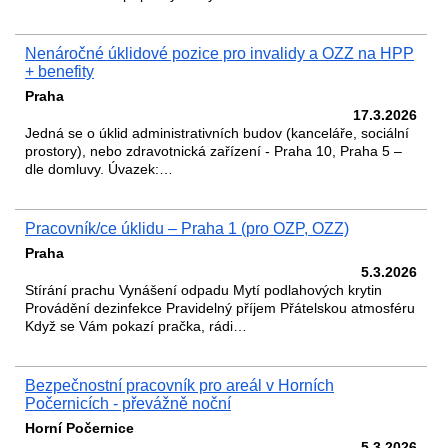
Nenáročné úklidové pozice pro invalidy a OZZ na HPP
+ benefity
Praha
17.3.2026
Jedná se o úklid administrativních budov (kanceláře, sociální
prostory), nebo zdravotnická zařízení - Praha 10, Praha 5 –
dle domluvy. Úvazek:…
Pracovník/ce úklidu – Praha 1 (pro OZP, OZZ)
Praha
5.3.2026
Stírání prachu Vynášení odpadu Mytí podlahových krytin
Provádění dezinfekce Pravidelný příjem Přátelskou atmosféru
Když se Vám pokazí pračka, rádi…
Bezpečnostní pracovník pro areál v Horních
Počernicích - převážně noční
Horní Počernice
5.3.2026