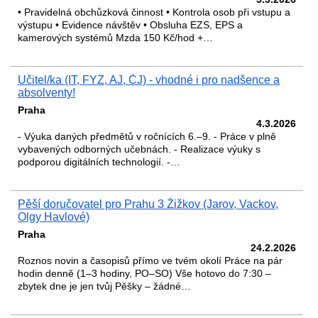
• Pravidelná obchůzková činnost • Kontrola osob při vstupu a
výstupu • Evidence návštěv • Obsluha EZS, EPS a
kamerových systémů Mzda 150 Kč/hod +…
Učitel/ka (IT, FYZ, AJ, ČJ) - vhodné i pro nadšence a
absolventy!
Praha
4.3.2026
- Výuka daných předmětů v ročnících 6.–9. - Práce v plně
vybavených odborných učebnách. - Realizace výuky s
podporou digitálních technologií. -…
Pěší doručovatel pro Prahu 3 Žižkov (Jarov, Vackov,
Olgy Havlové)
Praha
24.2.2026
Roznos novin a časopisů přímo ve tvém okolí Práce na pár
hodin denně (1–3 hodiny, PO–SO) Vše hotovo do 7:30 –
zbytek dne je jen tvůj Pěšky – žádné…