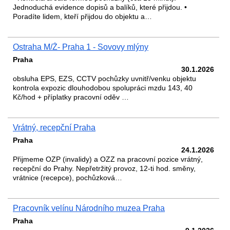
Jednoduchá evidence dopisů a balíků, které přijdou. •
Poradíte lidem, kteří přijdou do objektu a…
Ostraha M/Ž- Praha 1 - Sovovy mlýny
Praha
30.1.2026
obsluha EPS, EZS, CCTV pochůzky uvnitř/venku objektu
kontrola expozic dlouhodobou spolupráci mzdu 143, 40
Kč/hod + příplatky pracovní oděv …
Vrátný, recepční Praha
Praha
24.1.2026
Přijmeme OZP (invalidy) a OZZ na pracovní pozice vrátný,
recepční do Prahy. Nepřetržitý provoz, 12-ti hod. směny,
vrátnice (recepce), pochůzková…
Pracovník velínu Národního muzea Praha
Praha