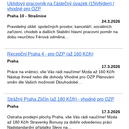
Úklidový pracovník na částečný úvazek (15h/týden) /
vhodné pro OZP
Praha 10 - Strašnice
24.3.2026
Pravidelný úklid: společných prostor, kanceláří, sociálních
zařízení, chodeb a dalších Stabilní hlavní pracovní poměr na
dobu neurčitou Férová odměna…
Recepční Praha 4 - pro OZP (až 160 Kč/h)
Praha
17.3.2026
Práce na vrátnici, vše Vás rádi naučíme! Mzda až 160 Kč/h
Nástup ihned nebo dle dohody Vhodné pro OZP Plánování
směn dle Vašich možností Dlouhodobé…
Strážný Praha Zličín (až 180 Kč/h) - vhodné pro OZP
Praha
17.3.2026
Ostraha prodejní plochy Praha, vše Vás rádi naučíme! Mzda
až 180 Kč/h Stravenky Bonusy za dobře odvedenou práci
Nadstandardní příplatky Slevy na…