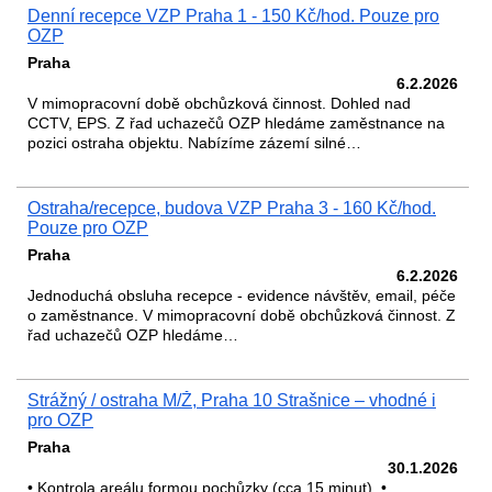
Denní recepce VZP Praha 1 - 150 Kč/hod. Pouze pro
OZP
Praha
6.2.2026
V mimopracovní době obchůzková činnost. Dohled nad
CCTV, EPS. Z řad uchazečů OZP hledáme zaměstnance na
pozici ostraha objektu. Nabízíme zázemí silné…
Ostraha/recepce, budova VZP Praha 3 - 160 Kč/hod.
Pouze pro OZP
Praha
6.2.2026
Jednoduchá obsluha recepce - evidence návštěv, email, péče
o zaměstnance. V mimopracovní době obchůzková činnost. Z
řad uchazečů OZP hledáme…
Strážný / ostraha M/Ž, Praha 10 Strašnice – vhodné i
pro OZP
Praha
30.1.2026
• Kontrola areálu formou pochůzky (cca 15 minut). •