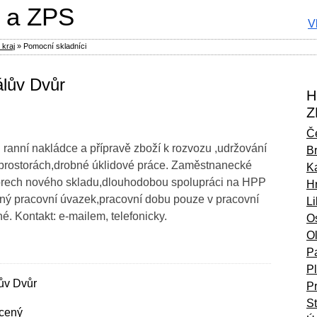
 a ZPS
V
 kraj
»
Pomocní skladníci
álův Dvůr
H
Z
Č
 ranní nakládce a přípravě zboží k rozvozu ,udržování
B
 prostorách,drobné úklidové práce. Zaměstnanecké
Ka
torech nového skladu,dlouhodobou spolupráci na HPP
H
ený pracovní úvazek,pracovní dobu pouze v pracovní
L
é. Kontakt: e-mailem, telefonicky.
O
O
P
P
ův Dvůr
P
S
cený