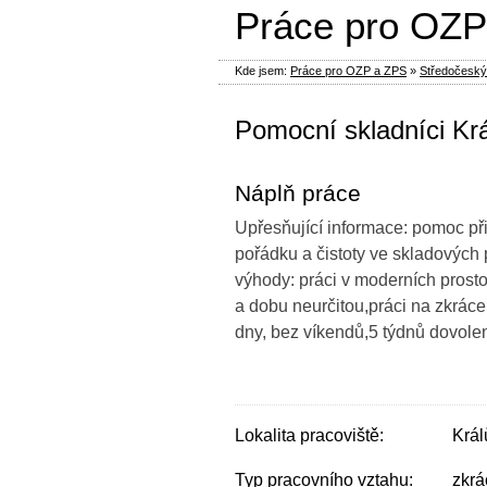
Práce pro OZP
Kde jsem:
Práce pro OZP a ZPS
»
Středočeský
Pomocní skladníci Kr
Náplň práce
Upřesňující informace: pomoc při
pořádku a čistoty ve skladových
výhody: práci v moderních pros
a dobu neurčitou,práci na zkrác
dny, bez víkendů,5 týdnů dovolen
Lokalita pracoviště:
Král
Typ pracovního vztahu:
zkrá