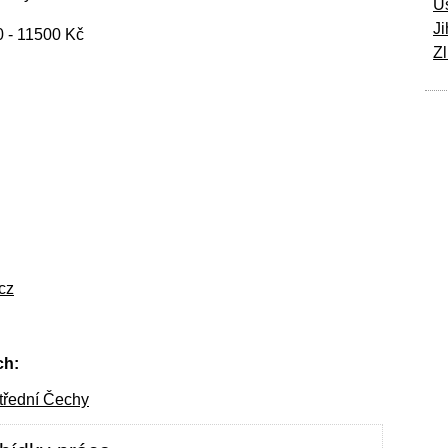
Ú
Ji
 - 11500 Kč
Zl
cz
ch:
třední Čechy