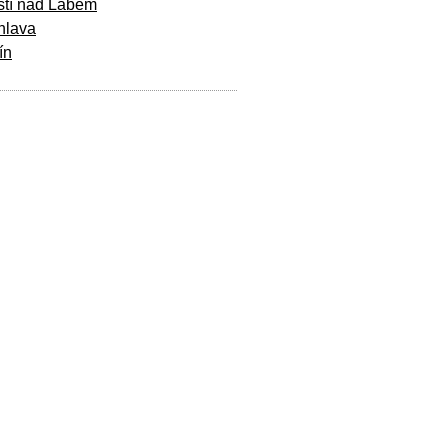
stí nad Labem
hlava
ín