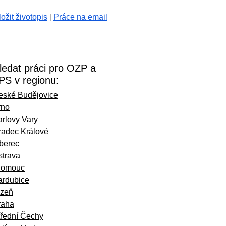
ložit životopis
|
Práce na email
ledat práci pro OZP a
PS v regionu:
eské Budějovice
rno
rlovy Vary
radec Králové
iberec
strava
lomouc
ardubice
lzeň
raha
třední Čechy